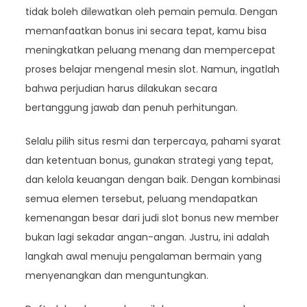
tidak boleh dilewatkan oleh pemain pemula. Dengan
memanfaatkan bonus ini secara tepat, kamu bisa
meningkatkan peluang menang dan mempercepat
proses belajar mengenal mesin slot. Namun, ingatlah
bahwa perjudian harus dilakukan secara
bertanggung jawab dan penuh perhitungan.
Selalu pilih situs resmi dan terpercaya, pahami syarat
dan ketentuan bonus, gunakan strategi yang tepat,
dan kelola keuangan dengan baik. Dengan kombinasi
semua elemen tersebut, peluang mendapatkan
kemenangan besar dari judi slot bonus new member
bukan lagi sekadar angan-angan. Justru, ini adalah
langkah awal menuju pengalaman bermain yang
menyenangkan dan menguntungkan.