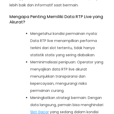
lebih baik dan informatif saat bermain.
Mengapa Penting Memiliki Data RTP Live yang
Akurat?
Mengetahui kondisi permainan nyata:
Data RTP live menampilkan performa
terkini dari slot tertentu, tidak hanya
statistik statis yang sering diabaikan.
Meminimalisasi penipuan: Operator yang
menyajikan data RTP live akurat
menunjukkan transparansi dan
kepercayaan, mengurangi risiko
permainan curang.
Meningkatkan strategi bermain: Dengan
data langsung, pemain bisa menghindari
Slot Gacor
yang sedang dalam kondisi