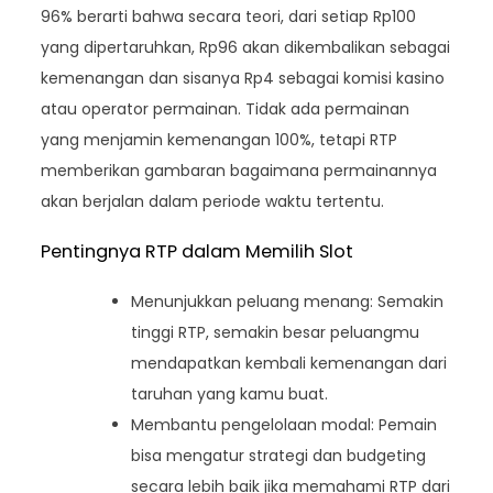
96% berarti bahwa secara teori, dari setiap Rp100
yang dipertaruhkan, Rp96 akan dikembalikan sebagai
kemenangan dan sisanya Rp4 sebagai komisi kasino
atau operator permainan. Tidak ada permainan
yang menjamin kemenangan 100%, tetapi RTP
memberikan gambaran bagaimana permainannya
akan berjalan dalam periode waktu tertentu.
Pentingnya RTP dalam Memilih Slot
Menunjukkan peluang menang: Semakin
tinggi RTP, semakin besar peluangmu
mendapatkan kembali kemenangan dari
taruhan yang kamu buat.
Membantu pengelolaan modal: Pemain
bisa mengatur strategi dan budgeting
secara lebih baik jika memahami RTP dari