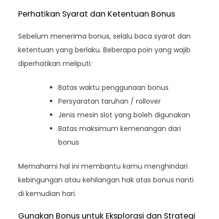
Perhatikan Syarat dan Ketentuan Bonus
Sebelum menerima bonus, selalu baca syarat dan
ketentuan yang berlaku. Beberapa poin yang wajib
diperhatikan meliputi:
Batas waktu penggunaan bonus
Persyaratan taruhan / rollover
Jenis mesin slot yang boleh digunakan
Batas maksimum kemenangan dari
bonus
Memahami hal ini membantu kamu menghindari
kebingungan atau kehilangan hak atas bonus nanti
di kemudian hari.
Gunakan Bonus untuk Eksplorasi dan Strategi