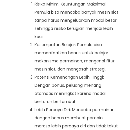
Risiko Minim, Keuntungan Maksimal:
Pemula bisa mencoba banyak mesin slot
tanpa harus mengeluarkan modal besar,
sehingga resiko kerugian menjadi lebih
kecil.
Kesempatan Belajar: Pemula bisa
memanfaatkan bonus untuk belajar
mekanisme permainan, mengenal fitur
mesin slot, dan mengasah strategi.
Potensi Kemenangan Lebih Tinggi:
Dengan bonus, peluang menang
otomatis meningkat karena modal
bertaruh bertambah.
Lebih Percaya Diri: Mencoba permainan
dengan bonus membuat pemain
merasa lebih percaya diri dan tidak takut