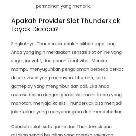
permainan yang menarik.
Apakah Provider Slot Thunderkick
Layak Dicoba?
Singkatnya, Thunderkick adalah pilihan tepat bagi
Anda yang ingin merasakan sensasi slot online yang
segar, inovatif, dan penuh kreativitas. Mereka
mampu menyuguhkan pengalaman berbeda berkat
desain visual yang menawan, fitur unik, serta
gameplay yang menghibur dan adil. Jika Anda
merasa bosan dengan game slot mainstream yang
monoton, menjajal koleksi Thunderkick bisa menjadi
jalan keluar yang menyenangkan dan mendebarkan.
Cobalah salah satu game dari Thunderkick dan
rasakan sendiri keunikan yang mereka tawarkan.