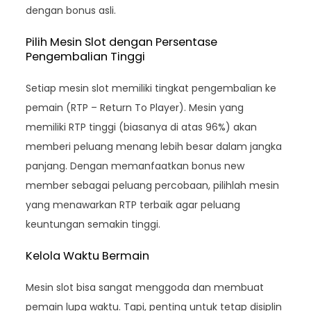
dengan bonus asli.
Pilih Mesin Slot dengan Persentase
Pengembalian Tinggi
Setiap mesin slot memiliki tingkat pengembalian ke
pemain (RTP – Return To Player). Mesin yang
memiliki RTP tinggi (biasanya di atas 96%) akan
memberi peluang menang lebih besar dalam jangka
panjang. Dengan memanfaatkan bonus new
member sebagai peluang percobaan, pilihlah mesin
yang menawarkan RTP terbaik agar peluang
keuntungan semakin tinggi.
Kelola Waktu Bermain
Mesin slot bisa sangat menggoda dan membuat
pemain lupa waktu. Tapi, penting untuk tetap disiplin