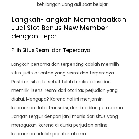
kehilangan uang asli saat belajar.
Langkah-langkah Memanfaatkan
Judi Slot Bonus New Member
dengan Tepat
Pilih Situs Resmi dan Tepercaya
Langkah pertama dan terpenting adalah memilih
situs judi slot online yang resmi dan terpercaya.
Pastikan situs tersebut telah terakreditasi dan
memiliki lisensi resmi dari otoritas perjudian yang
diakui. Mengapa? Karena hal ini menjamin
keamanan data, transaksi, dan keadilan permainan.
Jangan tergiur dengan janji manis dari situs yang
meragukan, karena di dunia perjudian online,
keamanan adalah prioritas utama.