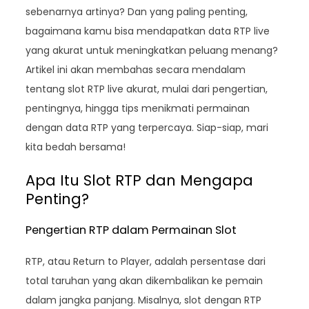
sebenarnya artinya? Dan yang paling penting,
bagaimana kamu bisa mendapatkan data RTP live
yang akurat untuk meningkatkan peluang menang?
Artikel ini akan membahas secara mendalam
tentang slot RTP live akurat, mulai dari pengertian,
pentingnya, hingga tips menikmati permainan
dengan data RTP yang terpercaya. Siap-siap, mari
kita bedah bersama!
Apa Itu Slot RTP dan Mengapa
Penting?
Pengertian RTP dalam Permainan Slot
RTP, atau Return to Player, adalah persentase dari
total taruhan yang akan dikembalikan ke pemain
dalam jangka panjang. Misalnya, slot dengan RTP