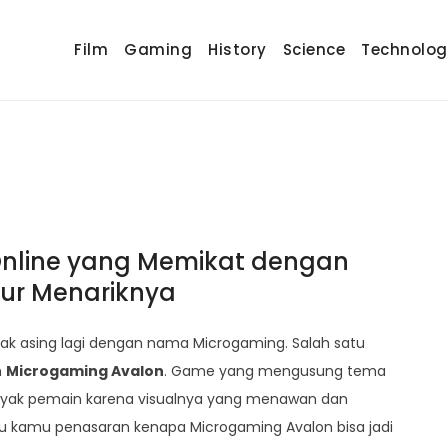
Film
Gaming
History
Science
Technolog
Online yang Memikat dengan
tur Menariknya
ggak asing lagi dengan nama Microgaming. Salah satu
h
Microgaming Avalon
. Game yang mengusung tema
 banyak pemain karena visualnya yang menawan dan
au kamu penasaran kenapa Microgaming Avalon bisa jadi