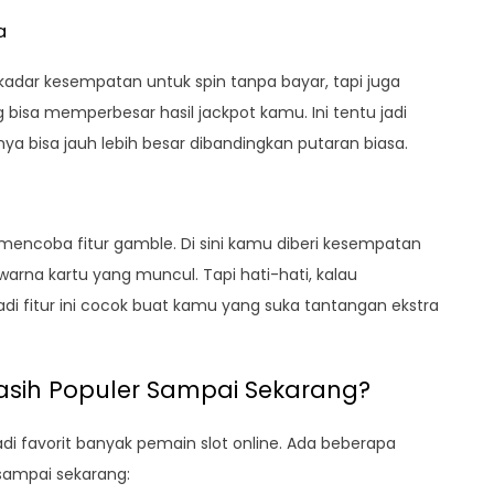
a
ekadar kesempatan untuk spin tanpa bayar, tapi juga
isa memperbesar hasil jackpot kamu. Ini tentu jadi
 bisa jauh lebih besar dibandingkan putaran biasa.
encoba fitur gamble. Di sini kamu diberi kesempatan
a kartu yang muncul. Tapi hati-hati, kalau
di fitur ini cocok buat kamu yang suka tantangan ekstra
sih Populer Sampai Sekarang?
adi favorit banyak pemain slot online. Ada beberapa
sampai sekarang: