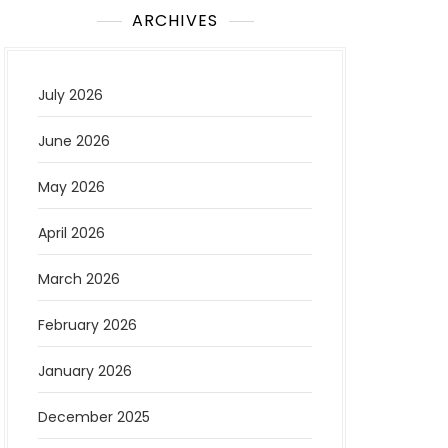
ARCHIVES
July 2026
June 2026
May 2026
April 2026
March 2026
February 2026
January 2026
December 2025