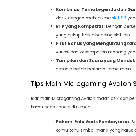
Kombinasi Tema Legenda dan Ga
klasik dengan mekanisme
slot 88
yan
RTP yang Kompetitif:
Dengan persen
yang cukup baik dibanding slot lain.
Fitur Bonus yang Menguntungkan
variasi dan kesempatan menang yang 
Tampilan dan Suara yang Menduk
pemain betah berlama-lama main.
Tips Main Microgaming Avalon 
Biar main Microgaming Avalon makin asik dan pe
kamu coba sendiri di rumah:
Pahami Pola Garis Pembayaran:
Se
kamu tahu simbol mana yang harus di