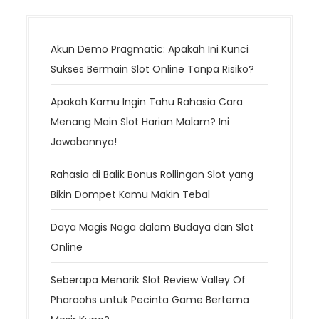
o
n
Akun Demo Pragmatic: Apakah Ini Kunci
Sukses Bermain Slot Online Tanpa Risiko?
Apakah Kamu Ingin Tahu Rahasia Cara
Menang Main Slot Harian Malam? Ini
Jawabannya!
Rahasia di Balik Bonus Rollingan Slot yang
Bikin Dompet Kamu Makin Tebal
Daya Magis Naga dalam Budaya dan Slot
Online
Seberapa Menarik Slot Review Valley Of
Pharaohs untuk Pecinta Game Bertema