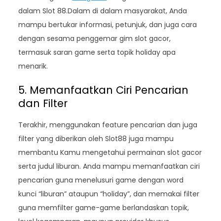
dalam Slot 88.Dalam di dalam masyarakat, Anda
mampu bertukar informasi, petunjuk, dan juga cara
dengan sesama penggemar gim slot gacor,
termasuk saran game serta topik holiday apa
menarik.
5. Memanfaatkan Ciri Pencarian
dan Filter
Terakhir, menggunakan feature pencarian dan juga
filter yang diberikan oleh Slot88 juga mampu
membantu Kamu mengetahui permainan slot gacor
serta judul liburan. Anda mampu memanfaatkan ciri
pencarian guna menelusuri game dengan word
kunci “liburan” ataupun “holiday”, dan memakai filter
guna memfilter game-game berlandaskan topik,