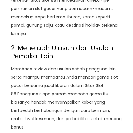
tersebut. Situs Slot 88 menyediakan aneka tipe
permainan slot gacor yang bermacam-macam,
mencakup siapa bertema liburan, sama seperti
pantai, gunung salju, atau destinasi holiday terkenal
lainnya.
2. Menelaah Ulasan dan Usulan
Pemakai Lain
Membaca review dan usulan sebab pengguna lain
serta mampu membantu Anda mencari game slot
gacor bersama judul liburan dalam Situs Slot
88.Pengguna siapa pernah mencoba game itu
biasanya hendak menyampaikan kabar yang
berfaedah berhubungan dengan cara bermain,
grafis, level keseruan, dan probabilitas untuk menang
bonus.