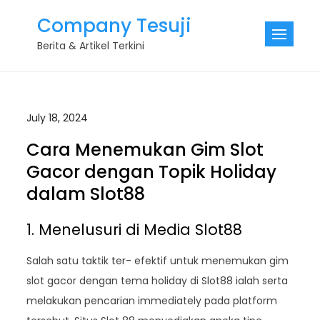
Skip
Company Tesuji
to
Berita & Artikel Terkini
content
July 18, 2024
Cara Menemukan Gim Slot
Gacor dengan Topik Holiday
dalam Slot88
1. Menelusuri di Media Slot88
Salah satu taktik ter- efektif untuk menemukan gim
slot gacor dengan tema holiday di Slot88 ialah serta
melakukan pencarian immediately pada platform