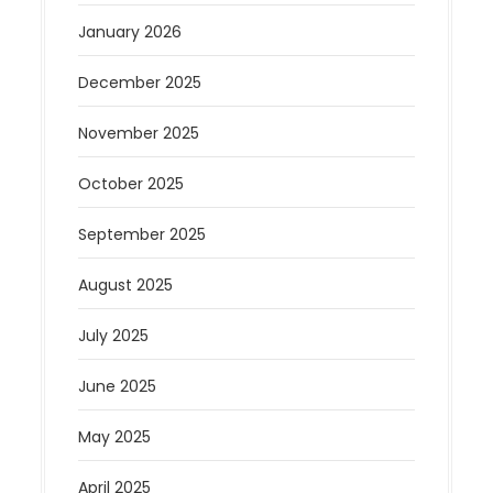
January 2026
December 2025
November 2025
October 2025
September 2025
August 2025
July 2025
June 2025
May 2025
April 2025