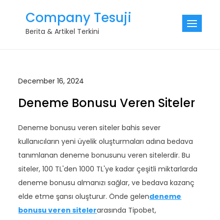
Skip
Company Tesuji
to
Berita & Artikel Terkini
content
December 16, 2024
Deneme Bonusu Veren Siteler
Deneme bonusu veren siteler bahis sever
kullanıcıların yeni üyelik oluşturmaları adına bedava
tanımlanan deneme bonusunu veren sitelerdir. Bu
siteler, 100 TL'den 1000 TL'ye kadar çeşitli miktarlarda
deneme bonusu almanızı sağlar, ve bedava kazanç
elde etme şansı oluşturur. Önde gelen
deneme
bonusu veren siteler
arasında Tipobet,