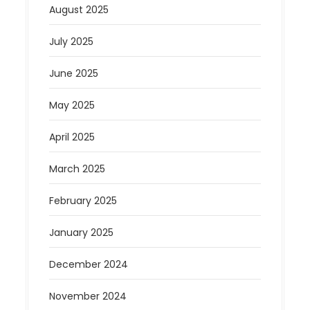
August 2025
July 2025
June 2025
May 2025
April 2025
March 2025
February 2025
January 2025
December 2024
November 2024