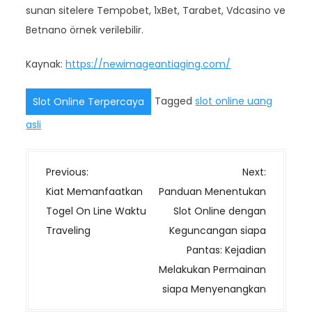
sunan sitelere Tempobet, 1xBet, Tarabet, Vdcasino ve
Betnano örnek verilebilir.
Kaynak:
https://newimageantiaging.com/
Tagged
slot online uang
Slot Online Terpercaya
asli
P
Previous:
Next:
o
Kiat Memanfaatkan
Panduan Menentukan
s
Togel On Line Waktu
Slot Online dengan
t
Traveling
Keguncangan siapa
n
Pantas: Kejadian
a
Melakukan Permainan
v
siapa Menyenangkan
i