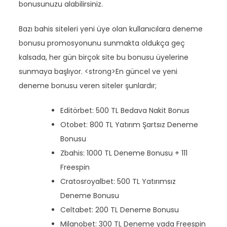
bonusunuzu alabilirsiniz.
Bazı bahis siteleri yeni üye olan kullanıcılara deneme
bonusu promosyonunu sunmakta oldukça geç
kalsada, her gün birçok site bu bonusu üyelerine
sunmaya başlıyor. <strong>En güncel ve yeni
deneme bonusu veren siteler şunlardır;
Editörbet: 500 TL Bedava Nakit Bonus
Otobet: 800 TL Yatırım Şartsız Deneme
Bonusu
Zbahis: 1000 TL Deneme Bonusu + 111
Freespin
Cratosroyalbet: 500 TL Yatırımsız
Deneme Bonusu
Celtabet: 200 TL Deneme Bonusu
Milanobet: 300 TL Deneme yada Freespin