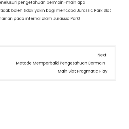
 menelusuri pengetahuan bermain-main apa
dak boleh tidak yakin bagi mencoba Jurassic Park Slot
nan pada internal alam Jurassic Park!
Next:
Metode Memperbaiki Pengetahuan Bermain-
Main Slot Pragmatic Play