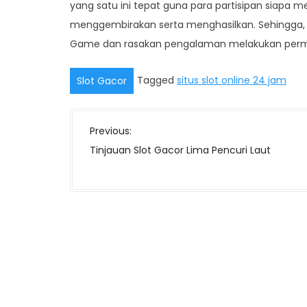
yang satu ini tepat guna para partisipan siapa
menggembirakan serta menghasilkan. Sehingga, ti
Game dan rasakan pengalaman melakukan permai
Tagged
situs slot online 24 jam
Slot Gacor
P
Previous:
o
Tinjauan Slot Gacor Lima Pencuri Laut
s
t
n
a
v
i
g
a