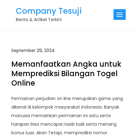
Skip
Company Tesuji
to
Berita & Artikel Terkini
content
September 29, 2024
Memanfaatkan Angka untuk
Memprediksi Bilangan Togel
Online
Permainan perjudian on line merupakan game yang
dikenal di kelompok masyarakat Indonesia. Banyak
manusia memainkan permainan ini satu serta
harapan bisa mencapai nasib baik serta menang
bonus luas. Akan Tetapi, memprediksi nomor