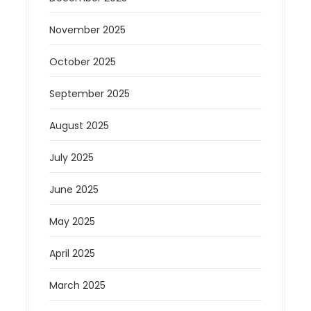
November 2025
October 2025
September 2025
August 2025
July 2025
June 2025
May 2025
April 2025
March 2025