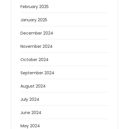
February 2025
January 2025
December 2024
November 2024
October 2024
September 2024
August 2024
July 2024
June 2024
May 2024