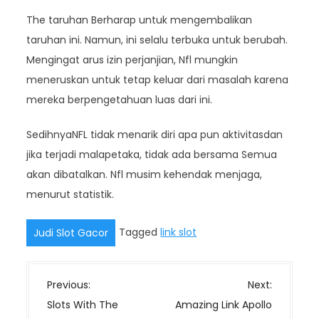
The taruhan Berharap untuk mengembalikan
taruhan ini. Namun, ini selalu terbuka untuk berubah.
Mengingat arus izin perjanjian, Nfl mungkin
meneruskan untuk tetap keluar dari masalah karena
mereka berpengetahuan luas dari ini.
SedihnyaNFL tidak menarik diri apa pun aktivitasdan
jika terjadi malapetaka, tidak ada bersama Semua
akan dibatalkan. Nfl musim kehendak menjaga,
menurut statistik.
Tagged
link slot
Judi Slot Gacor
P
Previous:
Next:
o
Slots With The
Amazing Link Apollo