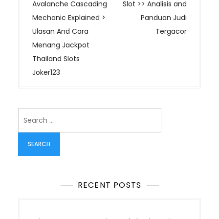
s
Avalanche Cascading
Slot >> Analisis and
t
Mechanic Explained >
Panduan Judi
n
Ulasan And Cara
Tergacor
a
Menang Jackpot
v
Thailand Slots
i
Joker123
g
a
t
Search
i
for:
o
n
RECENT POSTS