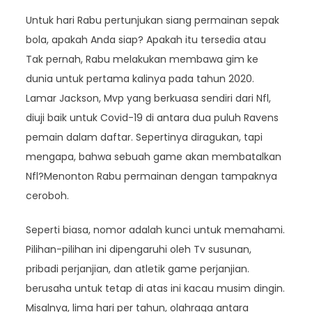
Untuk hari Rabu pertunjukan siang permainan sepak
bola, apakah Anda siap? Apakah itu tersedia atau
Tak pernah, Rabu melakukan membawa gim ke
dunia untuk pertama kalinya pada tahun 2020.
Lamar Jackson, Mvp yang berkuasa sendiri dari Nfl,
diuji baik untuk Covid-19 di antara dua puluh Ravens
pemain dalam daftar. Sepertinya diragukan, tapi
mengapa, bahwa sebuah game akan membatalkan
Nfl?Menonton Rabu permainan dengan tampaknya
ceroboh.
Seperti biasa, nomor adalah kunci untuk memahami.
Pilihan-pilihan ini dipengaruhi oleh Tv susunan,
pribadi perjanjian, dan atletik game perjanjian.
berusaha untuk tetap di atas ini kacau musim dingin.
Misalnya, lima hari per tahun, olahraga antara