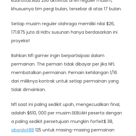
kuantitas.Ada 256 aktivitas di Nfl reguler musim,
khususnya tim pergi bulan, tersebar di atas 17 bulan.
Setiap musim reguler olahraga memiliki nilai $26,
171.875 juta di Hdtv susunan hanya berdasarkan ini
proyeksi!
Bahkan Nfl gamer ingin berpartisipasi dalam
permainan. The pemain tidak dibayar per jika NFL
membatalkan permainan. Pemain kehilangan 1/16
dari miliknya kontrak untuk setiap permainan yang
tidak dimainkan.
Nfl saat ini paling sedikit upah, mengecualikan final,
adalah $610, 000 per musim.SEBUAH peserta dengan
a paling sedikit persetujuan mungkin forfeit$ 38,
oborslot88
125 untuk masing-masing permainan