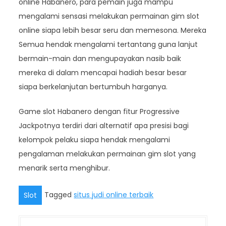
online Habanero, para pemain juga mampu
mengalami sensasi melakukan permainan gim slot
online siapa lebih besar seru dan memesona. Mereka
Semua hendak mengalami tertantang guna lanjut
bermain-main dan mengupayakan nasib baik
mereka di dalam mencapai hadiah besar besar
siapa berkelanjutan bertumbuh harganya.
Game slot Habanero dengan fitur Progressive
Jackpotnya terdiri dari alternatif apa presisi bagi
kelompok pelaku siapa hendak mengalami
pengalaman melakukan permainan gim slot yang
menarik serta menghibur.
Tagged
situs judi online terbaik
Slot