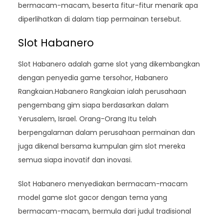
bermacam-macam, beserta fitur-fitur menarik apa
diperlihatkan di dalam tiap permainan tersebut.
Slot Habanero
Slot Habanero adalah game slot yang dikembangkan
dengan penyedia game tersohor, Habanero
Rangkaian.Habanero Rangkaian ialah perusahaan
pengembang gim siapa berdasarkan dalam
Yerusalem, Israel. Orang-Orang Itu telah
berpengalaman dalam perusahaan permainan dan
juga dikenal bersama kumpulan gim slot mereka
semua siapa inovatif dan inovasi.
Slot Habanero menyediakan bermacam-macam
model game slot gacor dengan tema yang
bermacam-macam, bermula dari judul tradisional