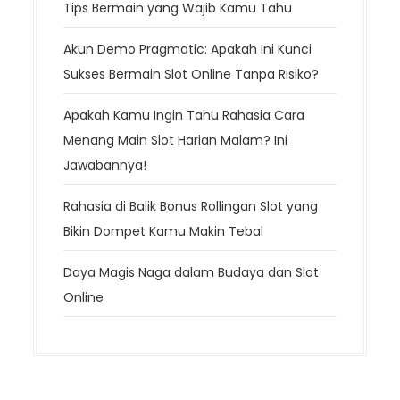
Tips Bermain yang Wajib Kamu Tahu
Akun Demo Pragmatic: Apakah Ini Kunci
Sukses Bermain Slot Online Tanpa Risiko?
Apakah Kamu Ingin Tahu Rahasia Cara
Menang Main Slot Harian Malam? Ini
Jawabannya!
Rahasia di Balik Bonus Rollingan Slot yang
Bikin Dompet Kamu Makin Tebal
Daya Magis Naga dalam Budaya dan Slot
Online