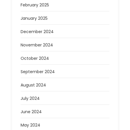
February 2025
January 2025
December 2024
November 2024
October 2024
September 2024
August 2024
July 2024
June 2024
May 2024