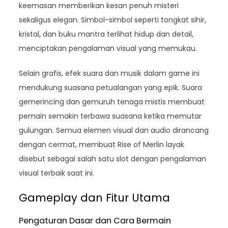
keemasan memberikan kesan penuh misteri
sekaligus elegan. Simbol-simbol seperti tongkat sihir,
kristal, dan buku mantra terlihat hidup dan detail,
menciptakan pengalaman visual yang memukau.
Selain grafis, efek suara dan musik dalam game ini
mendukung suasana petualangan yang epik. Suara
gemerincing dan gemuruh tenaga mistis membuat
pemain semakin terbawa suasana ketika memutar
gulungan. Semua elemen visual dan audio dirancang
dengan cermat, membuat Rise of Merlin layak
disebut sebagai salah satu slot dengan pengalaman
visual terbaik saat ini.
Gameplay dan Fitur Utama
Pengaturan Dasar dan Cara Bermain