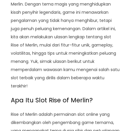
Merlin. Dengan tema magis yang menghidupkan
kisah penyihir legendaris, game ini menawarkan
pengalaman yang tidak hanya menghibur, tetapi
juga penuh peluang kemenangan. Dalam artikel ini,
kita akan melakukan ulasan lengkap tentang slot
Rise of Merlin, mulai dari fitur-fitur unik, gameplay,
volatilitas, hingga tips untuk meningkatkan peluang
menang. Yuk, simak ulasan berikut untuk
memperdalam wawasan kamu mengenai salah satu
slot terbaik yang dirilis dalam beberapa waktu
terakhir!
Apa Itu Slot Rise of Merlin?
Rise of Merlin adalah permainan slot online yang
dikembangkan oleh pengembang game ternama,
yang mengangkat tema dunia sihir dan petualangan