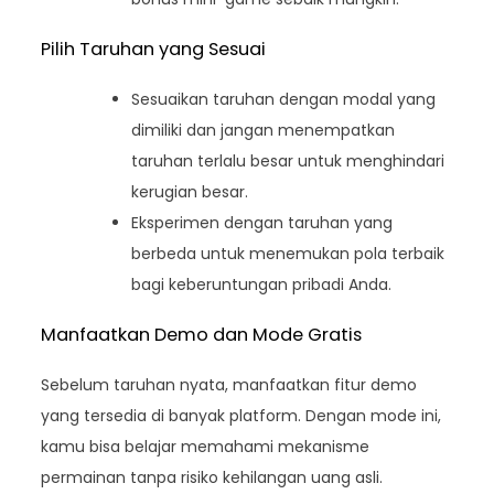
Pilih Taruhan yang Sesuai
Sesuaikan taruhan dengan modal yang
dimiliki dan jangan menempatkan
taruhan terlalu besar untuk menghindari
kerugian besar.
Eksperimen dengan taruhan yang
berbeda untuk menemukan pola terbaik
bagi keberuntungan pribadi Anda.
Manfaatkan Demo dan Mode Gratis
Sebelum taruhan nyata, manfaatkan fitur demo
yang tersedia di banyak platform. Dengan mode ini,
kamu bisa belajar memahami mekanisme
permainan tanpa risiko kehilangan uang asli.