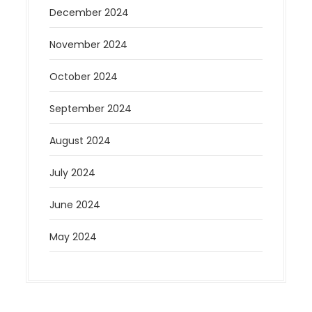
December 2024
November 2024
October 2024
September 2024
August 2024
July 2024
June 2024
May 2024