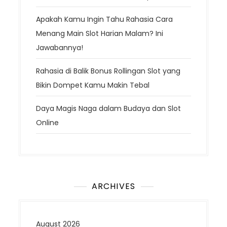
Apakah Kamu Ingin Tahu Rahasia Cara
Menang Main Slot Harian Malam? Ini
Jawabannya!
Rahasia di Balik Bonus Rollingan Slot yang
Bikin Dompet Kamu Makin Tebal
Daya Magis Naga dalam Budaya dan Slot
Online
ARCHIVES
August 2026