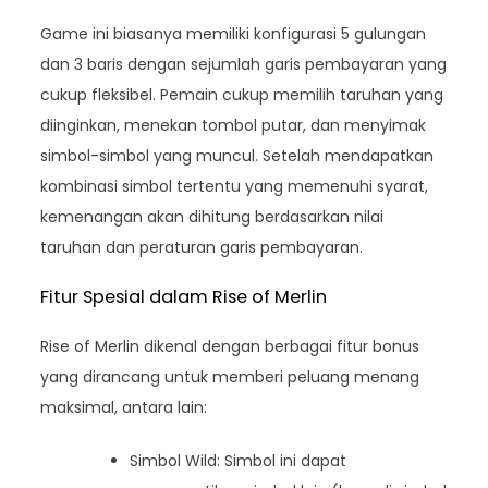
Game ini biasanya memiliki konfigurasi 5 gulungan
dan 3 baris dengan sejumlah garis pembayaran yang
cukup fleksibel. Pemain cukup memilih taruhan yang
diinginkan, menekan tombol putar, dan menyimak
simbol-simbol yang muncul. Setelah mendapatkan
kombinasi simbol tertentu yang memenuhi syarat,
kemenangan akan dihitung berdasarkan nilai
taruhan dan peraturan garis pembayaran.
Fitur Spesial dalam Rise of Merlin
Rise of Merlin dikenal dengan berbagai fitur bonus
yang dirancang untuk memberi peluang menang
maksimal, antara lain:
Simbol Wild: Simbol ini dapat