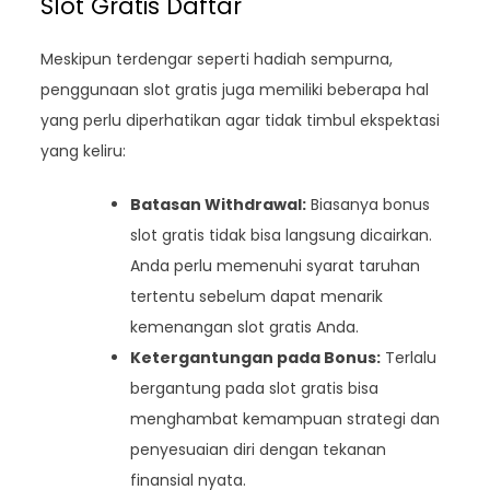
Slot Gratis Daftar
Meskipun terdengar seperti hadiah sempurna,
penggunaan slot gratis juga memiliki beberapa hal
yang perlu diperhatikan agar tidak timbul ekspektasi
yang keliru:
Batasan Withdrawal:
Biasanya bonus
slot gratis tidak bisa langsung dicairkan.
Anda perlu memenuhi syarat taruhan
tertentu sebelum dapat menarik
kemenangan slot gratis Anda.
Ketergantungan pada Bonus:
Terlalu
bergantung pada slot gratis bisa
menghambat kemampuan strategi dan
penyesuaian diri dengan tekanan
finansial nyata.