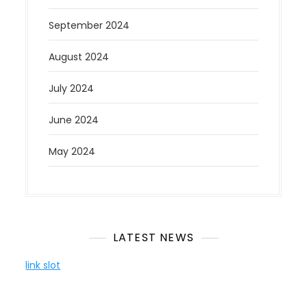
September 2024
August 2024
July 2024
June 2024
May 2024
LATEST NEWS
link slot