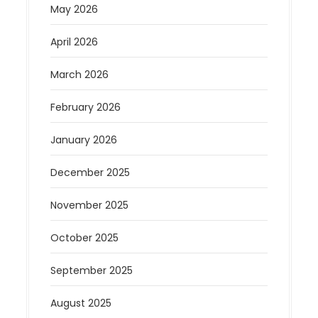
May 2026
April 2026
March 2026
February 2026
January 2026
December 2025
November 2025
October 2025
September 2025
August 2025