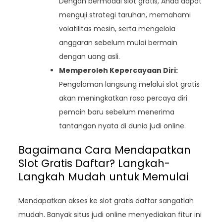
Dengan bermodal slot gratis, Anda dapat
menguji strategi taruhan, memahami
volatilitas mesin, serta mengelola
anggaran sebelum mulai bermain
dengan uang asli.
Memperoleh Kepercayaan Diri:
Pengalaman langsung melalui slot gratis
akan meningkatkan rasa percaya diri
pemain baru sebelum menerima
tantangan nyata di dunia judi online.
Bagaimana Cara Mendapatkan
Slot Gratis Daftar? Langkah-
Langkah Mudah untuk Memulai
Mendapatkan akses ke slot gratis daftar sangatlah
mudah. Banyak situs judi online menyediakan fitur ini