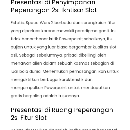
Presentasi di Penyimpanan
Peperangan 2s: Ikhtisar Slot
Estetis, Space Wars 2 berbeda dari serangkaian fitur
yang diperluas karena mewakili paradigma ganti. Ini
tidak benar-benar kritik Powerpoint; sebaliknya, itu
pujian untuk yang luar biasa bergambar kualitas slot
asli. Sebagai sebelumnya, pribadi dikelilingi oleh
menawan alien dalam sebuah kosmos sebagian di
luar bola dunia. Menemukan pemasangan ikon untuk
mengaktifkan berbagai karakteristik dan
mengumpulkan Powerpoint untuk mendapatkan
gratis berpaling adalah tujuannya.
Presentasi di Ruang Peperangan
2s: Fitur Slot