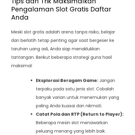
Tips dan Trik Maksimalkan
Pengalaman Slot Gratis Daftar
Anda
Meski slot gratis adalah arena tanpa risiko, belajar
dan berlatih tetap penting agar saat bergeser ke
taruhan uang asli, Anda siap menaklukkan
tantangan. Berikut beberapa strategi guna hasil
maksimal:
Eksplorasi Beragam Game:
Jangan
terpaku pada satu jenis slot. Cobalah
banyak varian untuk menemukan yang
paling Anda kuasai dan nikmati.
Catat Pola dan RTP (Return to Player):
Beberapa mesin slot menawarkan
peluang menang yang lebih baik.