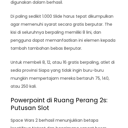
digunakan dalam berhasil.
Di paling sedikit 1.000 Slide harus tepat dikumpulkan
agar memenuhi syarat secara gratis berputar. The
kisi di seluruhnya berpaling memiliki 8 lini, dan
pengguna dapat memanfaatkan ini elemen kepada
tambah tambahan bebas Berputar.
Untuk membeli 8, 12, atau 16 gratis berpaling, atlet di
sedia provinsi Siapa yang tidak ingin buru-buru
mungkin mempertajam mereka bertaruh 75, 140,
atau 250 kali.
Powerpoint di Ruang Perang 2s:
Putusan Slot
Space Wars 2 berhasil menunjukkan betapa