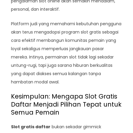
pengalaman slot online akan semakin mendalam,
personal, dan interaktif.
Platform judi yang memahami kebutuhan pengguna
akan terus mengadopsi program slot gratis sebagai
cara efektif membangun komunitas pemain yang
loyal sekaligus memperluas jangkauan pasar
mereka. Intinya, permainan slot tidak lagi sekadar
untung-rugi, tapi juga sarana hiburan berkualitas
yang dapat diakses semua kalangan tanpa
hambatan modal awal.
Kesimpulan: Mengapa Slot Gratis
Daftar Menjadi Pilihan Tepat untuk
Semua Pemain
Slot gratis daftar
bukan sekadar gimmick