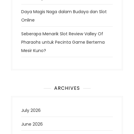
Daya Magis Naga dalam Budaya dan Slot
Online
Seberapa Menarik Slot Review Valley Of
Pharaohs untuk Pecinta Game Bertema
Mesir Kuno?
ARCHIVES
July 2026
June 2026