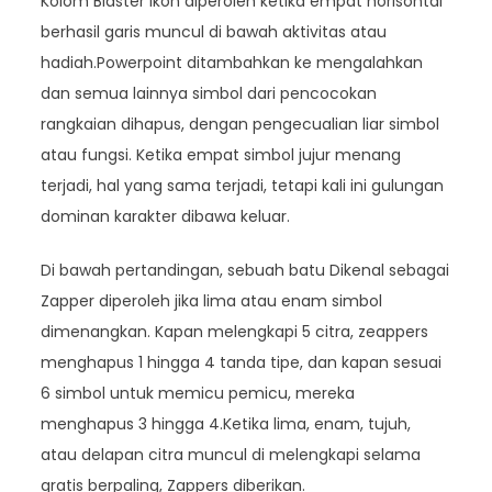
Kolom Blaster ikon diperoleh ketika empat horisontal
berhasil garis muncul di bawah aktivitas atau
hadiah.Powerpoint ditambahkan ke mengalahkan
dan semua lainnya simbol dari pencocokan
rangkaian dihapus, dengan pengecualian liar simbol
atau fungsi. Ketika empat simbol jujur menang
terjadi, hal yang sama terjadi, tetapi kali ini gulungan
dominan karakter dibawa keluar.
Di bawah pertandingan, sebuah batu Dikenal sebagai
Zapper diperoleh jika lima atau enam simbol
dimenangkan. Kapan melengkapi 5 citra, zeappers
menghapus 1 hingga 4 tanda tipe, dan kapan sesuai
6 simbol untuk memicu pemicu, mereka
menghapus 3 hingga 4.Ketika lima, enam, tujuh,
atau delapan citra muncul di melengkapi selama
gratis berpaling, Zappers diberikan.