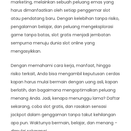
marketing, melainkan sebuah peluang emas yang
harus dimanfaatkan oleh setiap penggemar slot
atau pendatang baru. Dengan kelebihan tanpa risiko,
pengalaman belajar, dan peluang mengeksplorasi
game tanpa batas, slot gratis menjadi jembatan
sempurna menuju dunia slot online yang
mengasyikkan.
Dengan memahami cara kerja, manfaat, hingga
risiko terkait, Anda bisa mengambil keputusan cerdas
kapan harus mulai bermain dengan uang asli, kapan
berlatih, dan bagaimana mengoptimalkan peluang
menang Anda. Jadi, kenapa menunggu lama? Daftar
sekarang, coba slot gratis, dan rasakan sensasi
jackpot dalam genggaman tanpa takut kehilangan
apa pun. Waktunya bermain, belajar, dan menang –