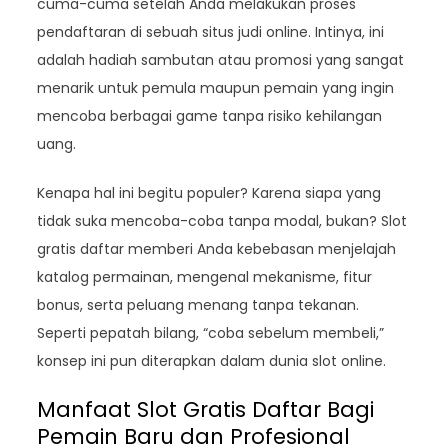
cuma-cuma setelah Anda melakukan proses
pendaftaran di sebuah situs judi online. Intinya, ini
adalah hadiah sambutan atau promosi yang sangat
menarik untuk pemula maupun pemain yang ingin
mencoba berbagai game tanpa risiko kehilangan
uang.
Kenapa hal ini begitu populer? Karena siapa yang
tidak suka mencoba-coba tanpa modal, bukan? Slot
gratis daftar memberi Anda kebebasan menjelajah
katalog permainan, mengenal mekanisme, fitur
bonus, serta peluang menang tanpa tekanan.
Seperti pepatah bilang, “coba sebelum membeli,”
konsep ini pun diterapkan dalam dunia slot online.
Manfaat Slot Gratis Daftar Bagi
Pemain Baru dan Profesional