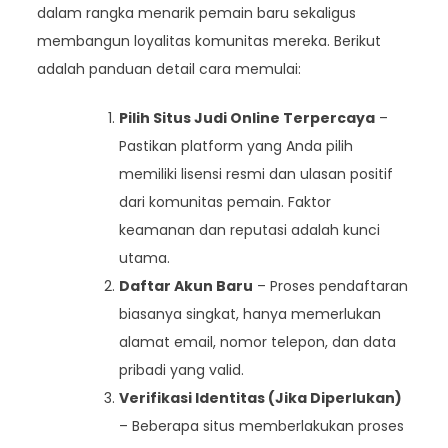
dalam rangka menarik pemain baru sekaligus
membangun loyalitas komunitas mereka. Berikut
adalah panduan detail cara memulai:
Pilih Situs Judi Online Terpercaya
–
Pastikan platform yang Anda pilih
memiliki lisensi resmi dan ulasan positif
dari komunitas pemain. Faktor
keamanan dan reputasi adalah kunci
utama.
Daftar Akun Baru
– Proses pendaftaran
biasanya singkat, hanya memerlukan
alamat email, nomor telepon, dan data
pribadi yang valid.
Verifikasi Identitas (Jika Diperlukan)
– Beberapa situs memberlakukan proses