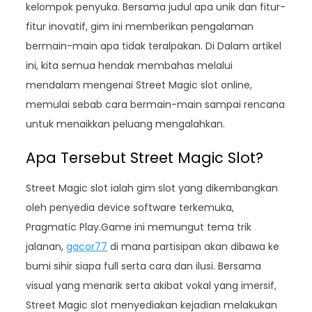
kelompok penyuka. Bersama judul apa unik dan fitur-
fitur inovatif, gim ini memberikan pengalaman
bermain-main apa tidak teralpakan. Di Dalam artikel
ini, kita semua hendak membahas melalui
mendalam mengenai Street Magic slot online,
memulai sebab cara bermain-main sampai rencana
untuk menaikkan peluang mengalahkan.
Apa Tersebut Street Magic Slot?
Street Magic slot ialah gim slot yang dikembangkan
oleh penyedia device software terkemuka,
Pragmatic Play.Game ini memungut tema trik
jalanan,
gacor77
di mana partisipan akan dibawa ke
bumi sihir siapa full serta cara dan ilusi. Bersama
visual yang menarik serta akibat vokal yang imersif,
Street Magic slot menyediakan kejadian melakukan