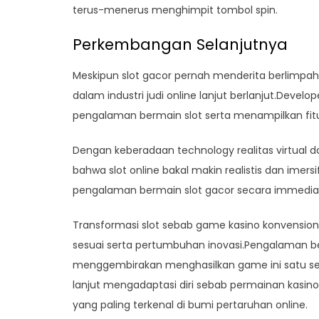
terus-menerus menghimpit tombol spin.
Perkembangan Selanjutnya
Meskipun slot gacor pernah menderita berlimpah
dalam industri judi online lanjut berlanjut.Deve
pengalaman bermain slot serta menampilkan fitur
Dengan keberadaan technology realitas virtual 
bahwa slot online bakal makin realistis dan imer
pengalaman bermain slot gacor secara immediate
Transformasi slot sebab game kasino konvensional t
sesuai serta pertumbuhan inovasi.Pengalaman 
menggembirakan menghasilkan game ini satu sem
lanjut mengadaptasi diri sebab permainan kasino 
yang paling terkenal di bumi pertaruhan online.