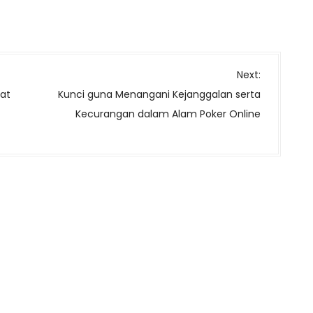
Next:
at
Kunci guna Menangani Kejanggalan serta
Kecurangan dalam Alam Poker Online