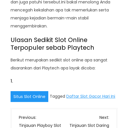
dan juga patuhi tersebut.Ini bakal menolong Anda
mencegah kekalahan apa tak memerlukan serta
menjaga kejadian bermain-main stabil
menggembirakan.
Ulasan Sedikit Slot Online
Terpopuler sebab Playtech
Berikut merupakan sedikit slot online apa sangat
disarankan dari Playtech apa layak dicoba:
1.
Tagged
Daftar Slot Gacor Hari Ini
Situs Slot Online
P
Previous:
Next:
o
Tinjauan Playboy Slot
Tinjauan Slot Daring