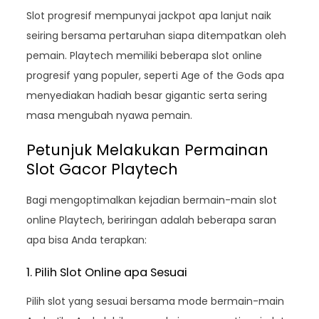
Slot progresif mempunyai jackpot apa lanjut naik
seiring bersama pertaruhan siapa ditempatkan oleh
pemain. Playtech memiliki beberapa slot online
progresif yang populer, seperti Age of the Gods apa
menyediakan hadiah besar gigantic serta sering
masa mengubah nyawa pemain.
Petunjuk Melakukan Permainan
Slot Gacor Playtech
Bagi mengoptimalkan kejadian bermain-main slot
online Playtech, beriringan adalah beberapa saran
apa bisa Anda terapkan:
1. Pilih Slot Online apa Sesuai
Pilih slot yang sesuai bersama mode bermain-main