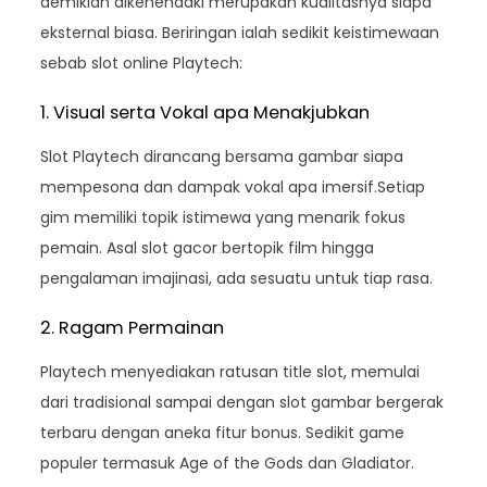
demikian dikehendaki merupakan kualitasnya siapa
eksternal biasa. Beriringan ialah sedikit keistimewaan
sebab slot online Playtech:
1. Visual serta Vokal apa Menakjubkan
Slot Playtech dirancang bersama gambar siapa
mempesona dan dampak vokal apa imersif.Setiap
gim memiliki topik istimewa yang menarik fokus
pemain. Asal slot gacor bertopik film hingga
pengalaman imajinasi, ada sesuatu untuk tiap rasa.
2. Ragam Permainan
Playtech menyediakan ratusan title slot, memulai
dari tradisional sampai dengan slot gambar bergerak
terbaru dengan aneka fitur bonus. Sedikit game
populer termasuk Age of the Gods dan Gladiator.