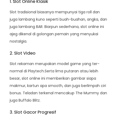
1. Slot Online Klasik
Slot tradisional biasanya mempunyai tiga roll dan
juga lambang kuno seperti buah-buahan, angka, dan
juga lambang BAR. Biarpun sederhana, slot online ini
ajeg dikenal di golongan pemain yang menyukai
nostalgia.
2. Slot Video
Slot rekaman merupakan model game yang ter-
normal di Playtech.Serta lima putaran atau lebih
besar, slot online ini memberikan gambar siapa
makmur, kartun apa smooth, dan juga berlimpah ciri
bonus. Teladan terkenal mencakup The Mummy dan
juga Buffalo Blitz.
3. Slot Gacor Progresif