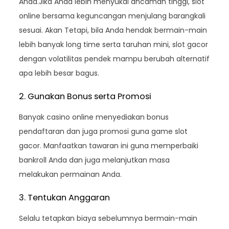
Anda.Jika Anda lebih menyukai ancaman tinggi, slot
online bersama keguncangan menjulang barangkali
sesuai. Akan Tetapi, bila Anda hendak bermain-main
lebih banyak long time serta taruhan mini, slot gacor
dengan volatilitas pendek mampu berubah alternatif
apa lebih besar bagus.
2. Gunakan Bonus serta Promosi
Banyak casino online menyediakan bonus
pendaftaran dan juga promosi guna game slot
gacor. Manfaatkan tawaran ini guna memperbaiki
bankroll Anda dan juga melanjutkan masa
melakukan permainan Anda.
3. Tentukan Anggaran
Selalu tetapkan biaya sebelumnya bermain-main