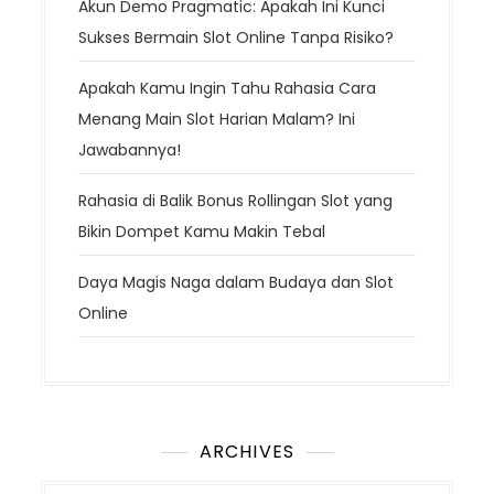
Akun Demo Pragmatic: Apakah Ini Kunci
Sukses Bermain Slot Online Tanpa Risiko?
Apakah Kamu Ingin Tahu Rahasia Cara
Menang Main Slot Harian Malam? Ini
Jawabannya!
Rahasia di Balik Bonus Rollingan Slot yang
Bikin Dompet Kamu Makin Tebal
Daya Magis Naga dalam Budaya dan Slot
Online
ARCHIVES