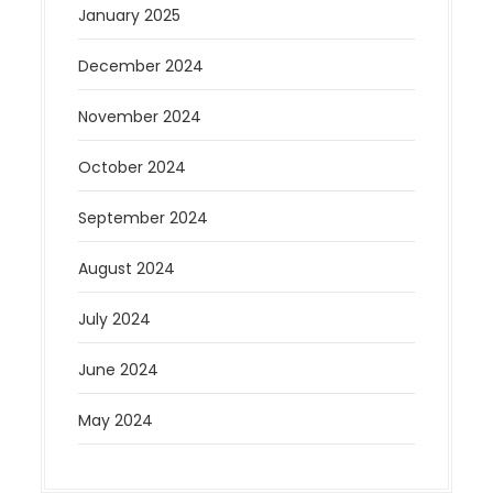
January 2025
December 2024
November 2024
October 2024
September 2024
August 2024
July 2024
June 2024
May 2024