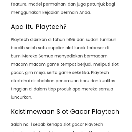
feature, model permainan, dan juga petunjuk bagi
menggunakan kejadian bermain Anda.
Apa Itu Playtech?
Playtech didirikan di tahun 1999 dan sudah tumbuh
beralih salah satu supplier alat lunak terbesar di
bumi.Mereka Semua menyediakan bermacam-
macam macam game tempat berjudi, meliputi slot
gacor, gim meja, serta game seketika. Playtech
diketahui disebabkan penemuan baru dan kualitas
tinggian di dalam tiap produk apa mereka semua
luncurkan.
Keistimewaan Slot Gacor Playtech
Salah no. 1 sebab kenapa slot gacor Playtech