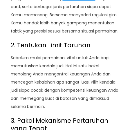
card, serta berbagai jenis pertaruhan siapa dapat
Kamu memasang. Bersama menyadari regulasi gim,
Kamu hendak lebih banyak gampang menentukan
taktik yang presisi sesuai bersama situasi permainan.
2. Tentukan Limit Taruhan
Sebelum mulai permainan, vital untuk Anda bagi
memutuskan kendala judi. Hal ini satu bakal
menolong Anda mengontrol keuangan Anda dan
mencegah kekalahan apa sangat luas. Pilih kendala
judi siapa cocok dengan kompetensi keuangan Anda
dan memegang kuat di batasan yang dimaksud
selama bermain.
3. Pakai Mekanisme Pertaruhan
yang Tepat