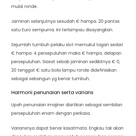
mulai ronde.
Jaminan selanjutnya sesudah € hampa. 20 pantas
satu Euro sempurna. Ini terlampau disayangkan.
Sejumlah tumbuh pelaku slot memukul tagan sedari
€ hampa. 4 persepuluhan maka € hampa. delapan
persepuluhan. Siasat sebab jaminan sedikitnya € 0,
20 tenggat € satu bola lampu ronde didefinisikan
sebagai sebangun yg benar tumbuh.
Harmoni penunaian serta varians
Upah penunaian imajiner diartikan sebagai sembilan
persepuluhan enam dengan perkasa.
Variansnya dapat benar kasatmata. Engkau tak akan