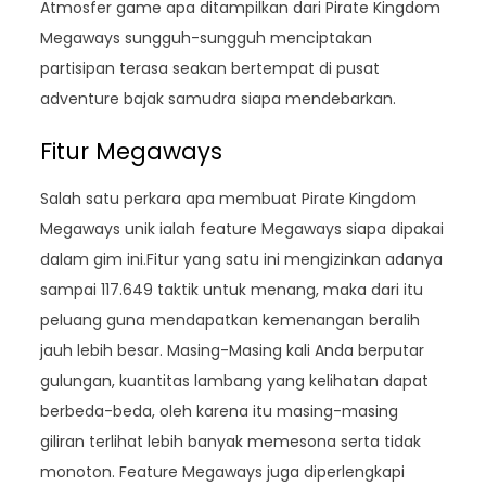
Atmosfer game apa ditampilkan dari Pirate Kingdom
Megaways sungguh-sungguh menciptakan
partisipan terasa seakan bertempat di pusat
adventure bajak samudra siapa mendebarkan.
Fitur Megaways
Salah satu perkara apa membuat Pirate Kingdom
Megaways unik ialah feature Megaways siapa dipakai
dalam gim ini.Fitur yang satu ini mengizinkan adanya
sampai 117.649 taktik untuk menang, maka dari itu
peluang guna mendapatkan kemenangan beralih
jauh lebih besar. Masing-Masing kali Anda berputar
gulungan, kuantitas lambang yang kelihatan dapat
berbeda-beda, oleh karena itu masing-masing
giliran terlihat lebih banyak memesona serta tidak
monoton. Feature Megaways juga diperlengkapi