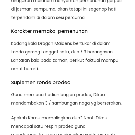
diragukan malahan menyentuh pemenuhan gergasi
di jasmani sempurna, akan tetapi ini segenap hati
terpendam di dalam sesi percuma.
Karakter memakai pemenuhan
Kadang kala Dragon Maidens bertukar di dalam
tanda garang tenggat satu, dua / 3 berangasan.
Lantaran kala pada zaman, berikut faktual mampu
amat berarti.
Suplemen ronde prodeo
Guna memacu hadiah bagian prodeo, Dikau
mendambakan 3 / sambungan naga yg berserakan.
Apakah Kamu memalingkan dua? Nanti Dikau
mencapai satu respin prodeo guna
mendemonstrasikan meninggikan sedikitnya satu