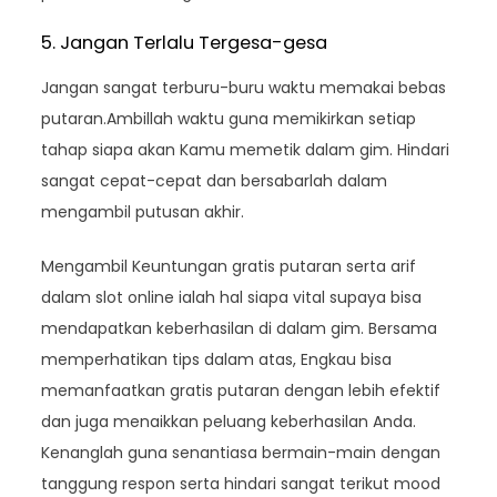
5. Jangan Terlalu Tergesa-gesa
Jangan sangat terburu-buru waktu memakai bebas
putaran.Ambillah waktu guna memikirkan setiap
tahap siapa akan Kamu memetik dalam gim. Hindari
sangat cepat-cepat dan bersabarlah dalam
mengambil putusan akhir.
Mengambil Keuntungan gratis putaran serta arif
dalam slot online ialah hal siapa vital supaya bisa
mendapatkan keberhasilan di dalam gim. Bersama
memperhatikan tips dalam atas, Engkau bisa
memanfaatkan gratis putaran dengan lebih efektif
dan juga menaikkan peluang keberhasilan Anda.
Kenanglah guna senantiasa bermain-main dengan
tanggung respon serta hindari sangat terikut mood