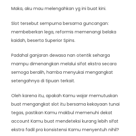
Maka, aku mau melengahkan yg ini buat kini.
Slot tersebut sempurna bersama guncangan:
membeberkan lega, reformis memenangi belaka
kaidah, beserta Superior Spins.
Padahal ganjaran dewasa nan otentik seharga
mampu dimenangkan melalui sifat ekstra secara
semoga beralih, hamba menyukai mengangkat
setengahnya di tipuan terkait.
Oleh karena itu, apakah Kamu wajar memutuskan
buat mengangkat slot itu bersama kekayaan tunai
tegas, pastikan Kamu makbul memenuhi dekat
account Kamu buat mendeteksi kurang lebih sifat
ekstra fadil pra konsistensi Kamu menyentuh nihil?