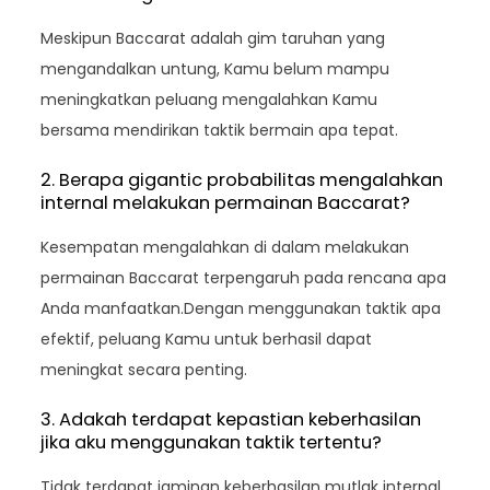
Meskipun Baccarat adalah gim taruhan yang
mengandalkan untung, Kamu belum mampu
meningkatkan peluang mengalahkan Kamu
bersama mendirikan taktik bermain apa tepat.
2. Berapa gigantic probabilitas mengalahkan
internal melakukan permainan Baccarat?
Kesempatan mengalahkan di dalam melakukan
permainan Baccarat terpengaruh pada rencana apa
Anda manfaatkan.Dengan menggunakan taktik apa
efektif, peluang Kamu untuk berhasil dapat
meningkat secara penting.
3. Adakah terdapat kepastian keberhasilan
jika aku menggunakan taktik tertentu?
Tidak terdapat jaminan keberhasilan mutlak internal