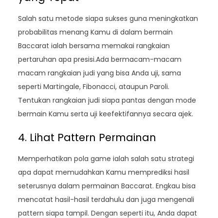
Salah satu metode siapa sukses guna meningkatkan
probabilitas menang Kamu di dalam bermain
Baccarat ialah bersama memakai rangkaian
pertaruhan apa presisi.Ada bermacam-macam
macam rangkaian judi yang bisa Anda uji, sama
seperti Martingale, Fibonacci, ataupun Paroli.
Tentukan rangkaian judi siapa pantas dengan mode
bermain Kamu serta uji keefektifannya secara ajek.
4. Lihat Pattern Permainan
Memperhatikan pola game ialah salah satu strategi
apa dapat memudahkan Kamu memprediksi hasil
seterusnya dalam permainan Baccarat. Engkau bisa
mencatat hasil-hasil terdahulu dan juga mengenali
pattern siapa tampil. Dengan seperti itu, Anda dapat