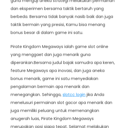
guna menguji aneka strategi melakukan permainan
dan eksperimen bersama taktik bertaruh yang
berbeda. Bersama tidak banyak nasib baik dan juga
taktik bermain yang presisi, Kamu bisa menang
bonus besar di dalam game ini satu.
Pirate Kingdom Megaways ialah game slot online
yang menggaet dan juga menarik guna
diperankan.Bersama judul bajak samudra apa keren,
feature Megaways apa inovasi, dan juga aneka
bonus menarik, game ini satu menyediakan
pengalaman bermain apa menarik dan
menegangkan. Sehingga,
slotcc login
jika Anda
menelusuri permainan slot gacor apa menarik dan
juga memiliki peluang untuk memenangkan
anugerah luas, Pirate Kingdom Megaways
merupakan opsi siapa tepat. Selamat melakukan