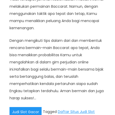
melakukan permainan Baccarat. Namun, dengan
menggunakan taktik apa tepat dan tetap, Kamu
mampu menaikkan peluang Anda bagi mencapai
kemenangan.
Dengan mengikuti tips dalam dari dan membentuk
rencana bermain-main Baccarat apa tepat, Anda
bisa menaikkan probabilitas Kamu untuk
mengalahkan di dalam gim perjudian online
ini.Hafalkan bagi selalu bermain-main bersama bijak
serta bertanggung balas, dan teruslah
memperhatikan kendala pertaruhan siapa sudah
Engkau tetapkan terdahulu. Aman bermain dan juga
harap sukses!…
Tagged
Daftar Situs Judi Slot
Judi Slot Gacor